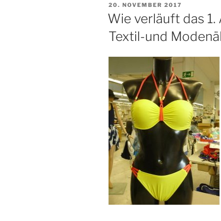
VERÖFFENTLICHT
20. NOVEMBER 2017
AM
Wie verläuft das 1.
Textil-und Modenäh