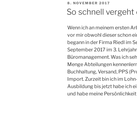
VERÖFFENTLICHT
8. NOVEMBER 2017
AM
So schnell vergeht d
Wenn ich an meinem ersten Arbe
vor mir obwohl dieser schon ei
begann in der Firma Riedl im S
September 2017 im 3. Lehrjahr
Büromanagement. Was ich sehr gu
Menge Abteilungen kennenlerne
Buchhaltung, Versand, PPS (Pr
Import. Zurzeit bin ich im Lohn
Ausbildung bis jetzt habe ich 
und habe meine Persönlichkeit