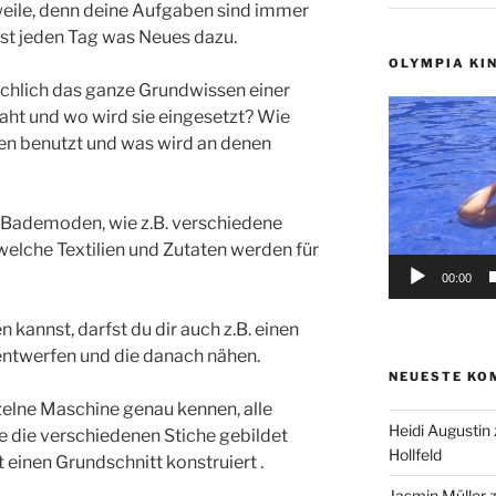
weile, denn deine Aufgaben sind immer
st jeden Tag was Neues dazu.
OLYMPIA KI
sächlich das ganze Grundwissen einer
Video-
Naht und wo wird sie eingesetzt? Wie
Player
n benutzt und was wird an denen
er Bademoden, wie z.B. verschiedene
elche Textilien und Zutaten werden für
00:00
kannst, darfst du dir auch z.B. einen
 entwerfen und die danach nähen.
NEUESTE KO
nzelne Maschine genau kennen, alle
Heidi Augustin
e die verschiedenen Stiche gebildet
Hollfeld
einen Grundschnitt konstruiert .
Jasmin Müller