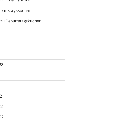
burtstagskuchen
zu
Geburtstagskuchen
23
2
22
22