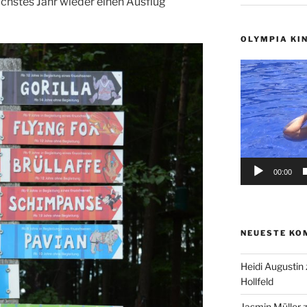
chstes Jahr wieder einen Ausflug
OLYMPIA KI
Video-
Player
00:00
NEUESTE KO
Heidi Augustin
Hollfeld
Jasmin Müller