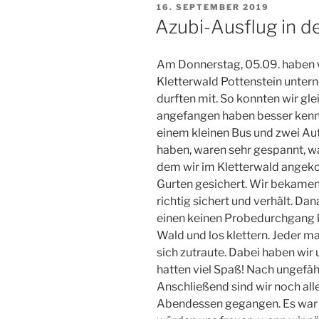
VERÖFFENTLICHT
16. SEPTEMBER 2019
AM
Azubi-Ausflug in d
Am Donnerstag, 05.09. haben w
Kletterwald Pottenstein unter
durften mit. So konnten wir gl
angefangen haben besser kenne
einem kleinen Bus und zwei Aut
haben, waren sehr gespannt, w
dem wir im Kletterwald angek
Gurten gesichert. Wir bekamen
richtig sichert und verhält. D
einen keinen Probedurchgang kl
Wald und los klettern. Jeder m
sich zutraute. Dabei haben wir 
hatten viel Spaß! Nach ungefäh
Anschließend sind wir noch al
Abendessen gegangen. Es war 