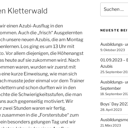
Suchen
en Kletterwald
nach:
ir einen Azubi-Ausflug in den
NEUESTE BE
nommen. Auch die „frisch“ Ausgelernten
eich unsere neuen Azubis, die am Montag
Ausbildungs- 
nlernen. Los ging es um 13 Uhr mit
9. Oktober 2023
o. Vor allem diejenigen, die Höhenangst
as heute auf sie zukommen wird. Nach
01.09.2023 – E
Azubis
ommen waren, wurden wir zuerst mit
25. September 20
 eine kurze Einweisung, wie man sich
anach musste jeder einmal vor dem Trainer
Ausbildungs- u
ettern und schon durften wir in den
September
achte die Schwierigkeitsstufen, die man
18. September 20
uns auch gegenseitig motiviert. Wir
Boys´ Day 202
r zwei Stunden waren wir fertig.
28. April 2023
le zusammen in die „Forsterstube“ zum
Ausbildungsme
ein besonders gelungen Tag und wir
21. März 2023