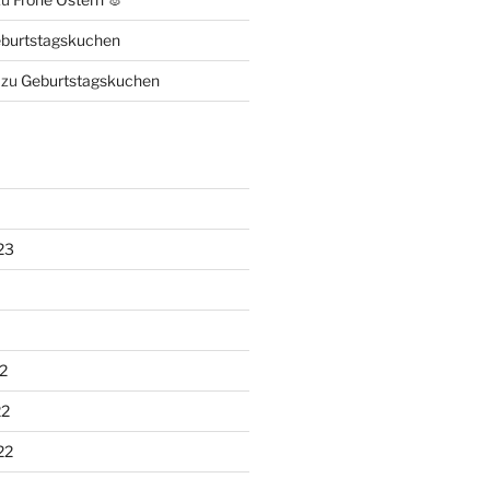
burtstagskuchen
zu
Geburtstagskuchen
23
2
22
22