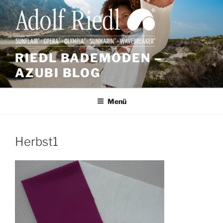
Zum
Inhalt
springen
RIEDL BADEMODEN –
AZUBI BLOG
Menü
Herbst1