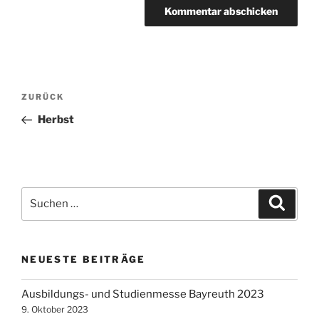
Beitragsnavigation
Vorheriger
ZURÜCK
Beitrag
Herbst
Suchen
Suche
nach:
NEUESTE BEITRÄGE
Ausbildungs- und Studienmesse Bayreuth 2023
9. Oktober 2023