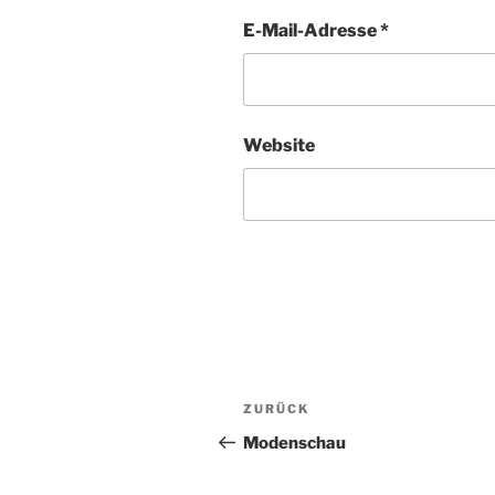
E-Mail-Adresse
*
Website
Beitragsnavigation
Vorheriger
ZURÜCK
Beitrag
Modenschau