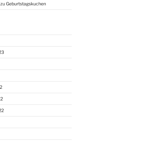
zu
Geburtstagskuchen
23
2
22
22