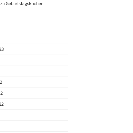
zu
Geburtstagskuchen
23
2
22
22