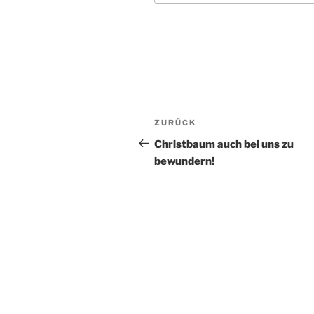
Beitragsnavigation
Vorheriger
ZURÜCK
Beitrag
Christbaum auch bei uns zu
bewundern!