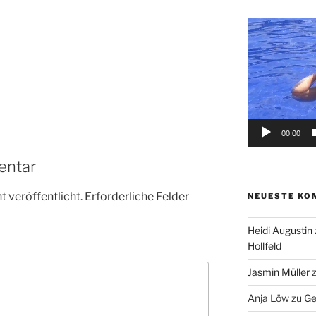
Video-
Player
00:00
entar
 veröffentlicht.
Erforderliche Felder
NEUESTE KO
Heidi Augustin
Hollfeld
Jasmin Müller
Anja Löw
zu
Ge