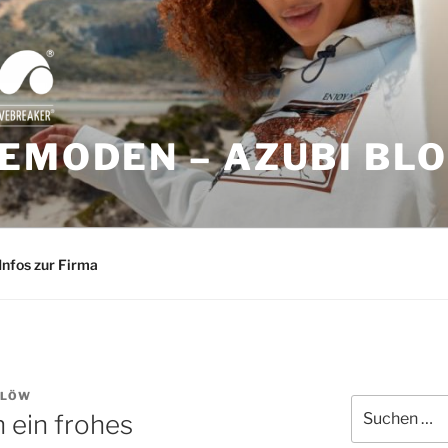
EMODEN – AZUBI BL
Infos zur Firma
 LÖW
Suchen
 ein frohes
nach: