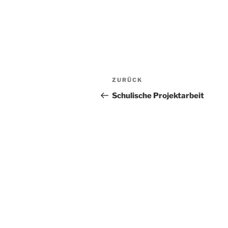
Beitragsnavigation
Vorheriger
ZURÜCK
Beitrag
Schulische Projektarbeit