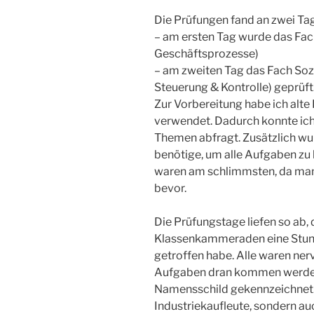
Die Prüfungen fand an zwei Tag
– am ersten Tag wurde das Fac
Geschäftsprozesse)
– am zweiten Tag das Fach So
Steuerung & Kontrolle) geprüft
Zur Vorbereitung habe ich alt
verwendet. Dadurch konnte ich 
Themen abfragt. Zusätzlich wur
benötige, um alle Aufgaben zu 
waren am schlimmsten, da man
bevor.
Die Prüfungstage liefen so ab,
Klassenkammeraden eine Stun
getroffen habe. Alle waren ner
Aufgaben dran kommen werden.
Namensschild gekennzeichnet.
Industriekaufleute, sondern a