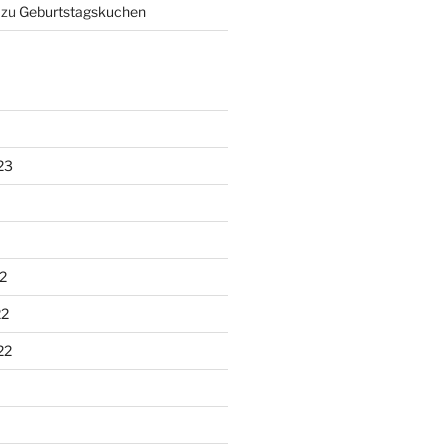
zu
Geburtstagskuchen
23
2
22
22