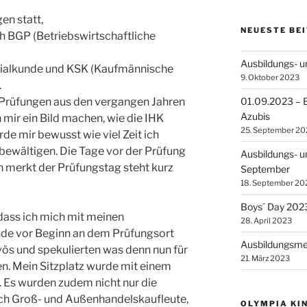
en statt,
NEUESTE BE
h BGP (Betriebswirtschaftliche
Ausbildungs- 
zialkunde und KSK (Kaufmännische
9. Oktober 2023
.
e Prüfungen aus den vergangen Jahren
01.09.2023 – E
Azubis
mir ein Bild machen, wie die IHK
25. September 20
de mir bewusst wie viel Zeit ich
bewältigen. Die Tage vor der Prüfung
Ausbildungs- u
 merkt der Prüfungstag steht kurz
September
18. September 20
Boys´ Day 202
 dass ich mich mit meinen
28. April 2023
de vor Beginn an dem Prüfungsort
Ausbildungsme
vös und spekulierten was denn nun für
21. März 2023
 Mein Sitzplatz wurde mit einem
 Es wurden zudem nicht nur die
uch Groß- und Außenhandelskaufleute,
OLYMPIA KI