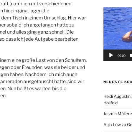
üft (natürlich mit verschiedenen
Video-
 hinein ging, lagen die
Player
 dem Tisch in einem Umschlag. Hier war
ber sobald ich angefangen hatte zu
nel und alles ging ganz schnell. Die
so dass ich jede Aufgabe bearbeiten
00:00
einem eine große Last von den Schultern.
egen oder Freunden, was sie bei der und
ngen haben. Nachdem ich mich auch
ameraden ausgetauscht hatte, sind wir
NEUESTE KO
 Nun heißt es warten, bis die
en.
Heidi Augustin
Hollfeld
Jasmin Müller
Anja Löw
zu
Ge